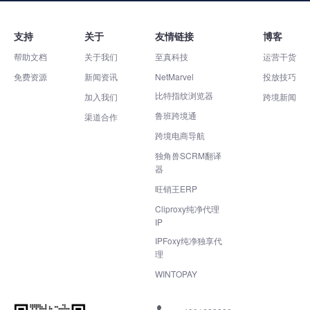
支持
关于
友情链接
博客
帮助文档
关于我们
至真科技
运营干货
免费资源
新闻资讯
NetMarvel
投放技巧
比特指纹浏览器
加入我们
跨境新闻
鲁班跨境通
渠道合作
跨境电商导航
独角兽SCRM翻译
器
旺销王ERP
Cliproxy纯净代理
IP
IPFoxy纯净独享代
理
WINTOPAY