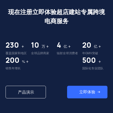
一周跨境大新闻 | 亚马逊会员日定档7月、沃尔玛实现140亿利润、Shein新产品亮相......
现在注册立即体验超店建站专属跨境
日前，亚马逊宣布2022年亚马逊Prime会员日将在今年7月举
行，活动将覆盖亚马逊全球超过20个站点。为了帮助卖家顺
电商服务
利备战年度销售旺季，亚马逊在仓储物流、品牌打造、合
规、运营等方面推出了一系列新举措和新服务
230
10
4
20
+
+
+
+
万
亿
亿
覆盖国家和地区
全球品牌商家
辐射全球消费者
年GMV突破
200
500
+
+
%
销售年增长
国际化专业团队
立即体验
产品演示