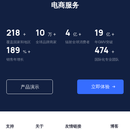
电商服务
224
10
4
19
+
+
+
+
万
亿
亿
覆盖国家和地区
全球品牌商家
辐射全球消费者
年GMV突破
195
487
+
+
%
销售年增长
国际化专业团队
立即体验
产品演示
支持
关于
友情链接
博客