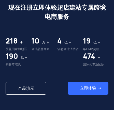
现在注册立即体验超店建站专属跨境
电商服务
224
10
4
19
+
+
+
+
万
亿
亿
覆盖国家和地区
全球品牌商家
辐射全球消费者
年GMV突破
195
486
+
+
%
销售年增长
国际化专业团队
立即体验
产品演示