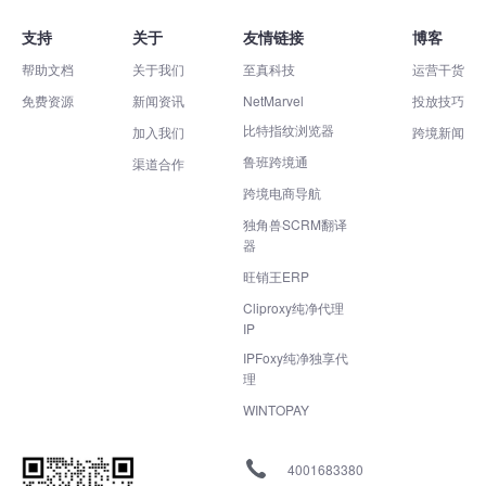
支持
关于
友情链接
博客
帮助文档
关于我们
至真科技
运营干货
免费资源
新闻资讯
NetMarvel
投放技巧
比特指纹浏览器
加入我们
跨境新闻
鲁班跨境通
渠道合作
跨境电商导航
独角兽SCRM翻译
器
旺销王ERP
Cliproxy纯净代理
IP
IPFoxy纯净独享代
理
WINTOPAY
4001683380