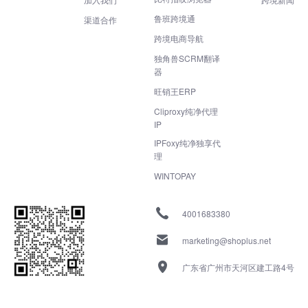
鲁班跨境通
渠道合作
跨境电商导航
独角兽SCRM翻译
器
旺销王ERP
Cliproxy纯净代理
IP
IPFoxy纯净独享代
理
WINTOPAY
4001683380
marketing@shoplus.net
广东省广州市天河区建工路4号