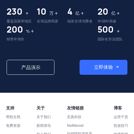
230
10
4
20
+
+
+
+
万
亿
亿
覆盖国家和地区
全球品牌商家
辐射全球消费者
年GMV突破
200
500
+
+
%
销售年增长
国际化专业团队
立即体验
产品演示
支持
关于
友情链接
博客
帮助文档
关于我们
至真科技
运营干货
免费资源
新闻资讯
NetMarvel
投放技巧
比特指纹浏览器
加入我们
跨境新闻