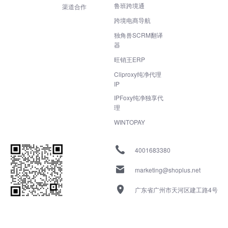
鲁班跨境通
渠道合作
跨境电商导航
独角兽SCRM翻译
器
旺销王ERP
Cliproxy纯净代理
IP
IPFoxy纯净独享代
理
WINTOPAY
4001683380
marketing@shoplus.net
广东省广州市天河区建工路4号