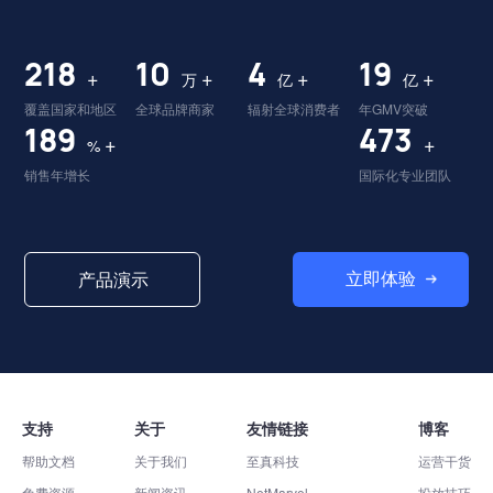
224
10
4
19
+
+
+
+
万
亿
亿
覆盖国家和地区
全球品牌商家
辐射全球消费者
年GMV突破
195
487
+
+
%
销售年增长
国际化专业团队
立即体验
产品演示
支持
关于
友情链接
博客
帮助文档
关于我们
至真科技
运营干货
免费资源
新闻资讯
NetMarvel
投放技巧