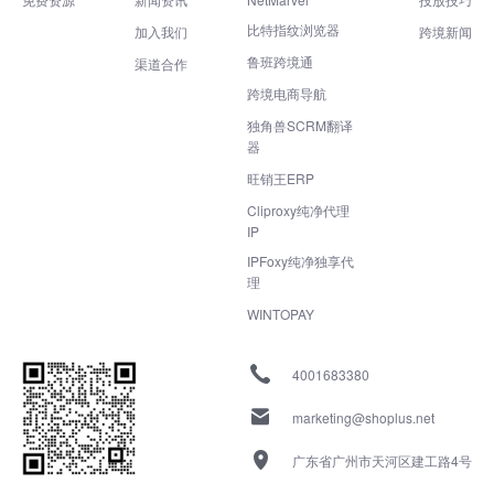
比特指纹浏览器
加入我们
跨境新闻
鲁班跨境通
渠道合作
跨境电商导航
独角兽SCRM翻译
器
旺销王ERP
Cliproxy纯净代理
IP
IPFoxy纯净独享代
理
WINTOPAY
4001683380
marketing@shoplus.net
广东省广州市天河区建工路4号